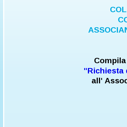
COL
C
ASSOCIA
Compila 
"Richiesta
all' Ass