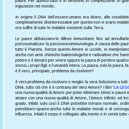
paure.  
Per  
questo  
tutto  
è  
in  
tensione,  
in  
competizione,  
in  
guer
ingiustizie nel mondo.
In  
origine  
il  
DNA  
dell’essere  
umano  
era  
divino,  
alle  
cosiddett
completamente  
disinteressato  
e  
per  
questo  
non  
vi  
erano  
malatti
ora soffre di tutte le malattie esistenti sulla Terra.
Le  
paure  
abbassano  
le  
difese  
immunitarie  
fino  
ad  
annullarle
psicosomatica  
e  
la  
psiconeuroimmunologia. 
A  
causa  
delle  
paur
tutto  
il  
Pianeta.  
Senza  
questo  
Amore  
si  
uccide,  
si  
manipolano
anche  
con  
armi  
chimiche-batteriologiche  
e  
radioattive  
che  
hann
potere  
o  
il  
denaro  
per  
vivere  
oppure  
la  
paura  
di  
perdere  
qualco
stessi,  
i  
propri  
figli  
e  
l’umanità  
intera.  
La  
paura,  
solo  
la  
paura,  
fa
è il vero, principale, problema da risolvere?
Il  
vero  
problema  
da  
risolvere  
o  
meglio  
la  
vera  
Soluzione  
a  
tutti 
DNA,  
tutto  
ciò  
che  
è  
il  
contrario  
del  
Vero 
Amore?  
I  
libri  
“
LA  
LEGG
una  
nuova  
qualità  
di 
Amore  
per  
poter  
eliminare  
timori  
e  
paure  
e
amare  
con  
una  
nuova  
qualità  
di  
Amore,  
l’Amore  
Infinito  
ed  
Inc
grado.  
Infatti  
solo  
così  
il  
DNA  
potrebbe  
tornare  
normale,  
ordin
potrebbero  
sparire  
anche  
tutte  
le  
malattie  
morali  
e  
di  
consegu
influenza. Infatti il corpo è collegato alla mente e in verità tut