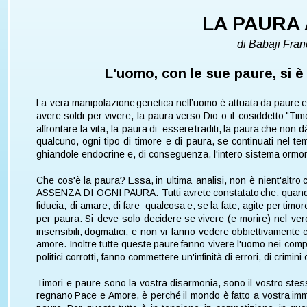
LA PAURA 
di Babaji Fra
L'uomo, con le sue paure, si 
La  
vera  
manipolazione  
genetica  
nell’uomo  
è  
attuata  
da  
paure  
e
avere  
soldi  
per  
vivere,  
la  
paura  
verso  
Dio  
o  
il  
cosiddetto  
"Timo
affrontare  
la  
vita,  
la  
paura  
di  
essere  
traditi,  
la  
paura  
che  
non  
d
qualcuno,  
ogni  
tipo  
di  
timore  
e  
di  
paura,  
se  
continuati  
nel  
tem
ghiandole endocrine e, di conseguenza, l'intero sistema ormonal
Che  
cos'è  
la  
paura?  
Essa,  
in  
ultima  
analisi,  
non  
è  
nient'altro  
ASSENZA  
DI  
OGNI  
PAURA.  
Tutti  
avrete  
constatato  
che,  
quand
fiducia,  
di  
amare,  
di  
fare  
qualcosa  
e,  
se  
la  
fate,  
agite  
per  
timor
per  
paura.  
Si  
deve  
solo  
decidere  
se  
vivere  
(e  
morire)  
nel  
ver
insensibili,  
dogmatici,  
e  
non  
vi  
fanno  
vedere  
obbiettivamente  
amore.  
Inoltre  
tutte  
queste  
paure  
fanno  
vivere  
l'uomo  
nei  
comp
politici corrotti, fanno commettere un'infinità di errori, di crimin
Timori  
e  
paure  
sono  
la  
vostra  
disarmonia,  
sono  
il  
vostro  
stes
regnano  
Pace  
e  
Amore,  
è  
perché  
il  
mondo  
è  
fatto  
a  
vostra  
imm