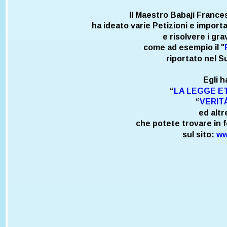
Il Maestro Babaji France
ha ideato varie Petizioni e importa
e risolvere i gra
come ad esempio il "
riportato nel Su
Egli ha
“
LA LEGGE E
“
VERIT
ed altr
 che potete trovare in f
sul sito: 
ww