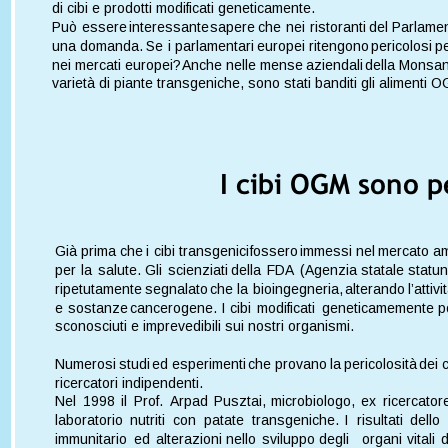
di cibi e prodotti modificati geneticamente.
Può  
essere  
interessante  
sapere  
che  
nei  
ristoranti  
del  
Parlamen
una  
domanda.  
Se  
i  
parlamentari  
europei  
ritengono  
pericolosi  
pe
nei  
mercati  
europei? 
Anche  
nelle  
mense  
aziendali  
della  
Monsant
varietà di piante transgeniche, sono stati banditi gli aliment
I cibi OGM sono pe
Già  
prima  
che  
i  
cibi  
transgenici  
fossero  
immessi  
nel  
mercato  
am
per  
la  
salute.  
Gli  
scienziati  
della  
FDA  
(Agenzia  
statale  
statun
ripetutamente  
segnalato  
che  
la  
bioingegneria,  
alterando  
l’attivi
e  
sostanze  
cancerogene.  
I  
cibi  
modificati  
geneticamemente  
p
sconosciuti e imprevedibili sui nostri organismi.
Numerosi  
studi  
ed  
esperimenti  
che  
provano  
la  
pericolosità  
dei  
c
ricercatori indipendenti.
Nel  
1998  
il  
Prof.  
Arpad  
Pusztai,  
microbiologo,  
ex  
ricercatore
laboratorio   
nutriti   
con   
patate   
transgeniche.   
I   
risultati   
dello  
immunitario  
ed  
alterazioni  
nello  
sviluppo  
degli  
organi  
vitali  
d