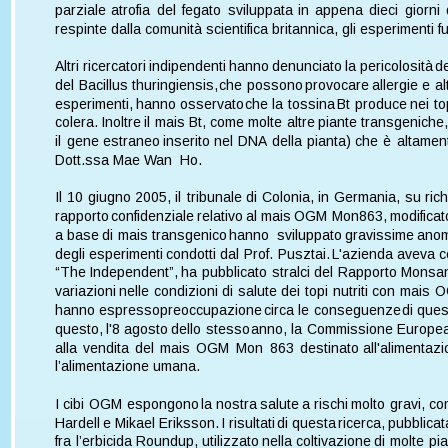
parziale  
atrofia  
del  
fegato  
sviluppata  
in  
appena  
dieci  
giorni  
respinte dalla comunità scientifica britannica, gli esperimenti fur
Altri  
ricercatori  
indipendenti  
hanno  
denunciato  
la  
pericolosità  
de
del  
Bacillus  
thuringiensis,  
che  
possono  
provocare  
allergie  
e  
al
esperimenti,  
hanno  
osservato  
che  
la  
tossina  
Bt  
produce  
nei  
to
colera.  
Inoltre  
il  
mais  
Bt,  
come  
molte  
altre  
piante  
transgeniche,
il  
gene  
estraneo  
inserito  
nel  
DNA  
della  
pianta)  
che  
è  
altament
Dott.ssa Mae Wan  Ho.
Il  
10  
giugno  
2005,  
il  
tribunale  
di  
Colonia,  
in  
Germania,  
su  
rich
rapporto  
confidenziale  
relativo  
al  
mais  
OGM  
Mon863,  
modificat
a  
base  
di  
mais  
transgenico  
hanno  
sviluppato  
gravissime  
anom
degli  
esperimenti  
condotti  
dal  
Prof.  
Pusztai.  
L'azienda  
aveva  
c
“The  
Independent”,  
ha  
pubblicato  
stralci  
del  
Rapporto  
Monsan
variazioni  
nelle  
condizioni  
di  
salute  
dei  
topi  
nutriti  
con  
mais  
O
hanno  
espresso  
preoccupazione  
circa  
le  
conseguenze  
di  
ques
questo,  
l'8  
agosto  
dello  
stesso  
anno,  
la  
Commissione  
Europea
alla  
vendita  
del  
mais  
OGM  
Mon  
863  
destinato  
all'alimentazi
l’alimentazione umana.
I  
cibi  
OGM  
espongono  
la  
nostra  
salute  
a  
rischi  
molto  
gravi,  
co
Hardell  
e  
Mikael  
Eriksson.  
I  
risultati  
di  
questa  
ricerca,  
pubblicat
fra  
l’erbicida  
Roundup,  
utilizzato  
nella  
coltivazione  
di  
molte  
pia