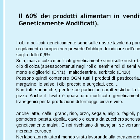
Il  
60%  
dei  
prodotti  
alimentari  
in  
vendi
Geneticamente Modificati).
I  
cibi  
modificati  
geneticamente  
sono  
sulle  
nostre  
tavole  
da  
par
regolamento  
europeo  
non  
prevede  
l’obbligo  
di  
indicare  
nell’eti
soglia dello 0,9%.
Soia,  
mais  
e  
colza  
modificati  
geneticamente  
sono  
sulle  
nostre  
t
olio  
di  
colza  
(spesso  
contenuti  
negli  
"oli  
di  
semi"  
e  
"oli  
di  
semi  
v
mono e digliceridi (E471),  maltodestrine, sorbitolo (E420).
Possono  
quindi  
contenere  
OGM  
tutti  
i  
prodotti  
di  
pasticceria,
margarine, le salse, i cibi precotti o surgelati, ecc….
Non  
tutti  
sanno  
che,  
per  
le  
sue  
particolari  
caratteristiche,  
la  
f
pizza.  
Anche  
il  
lievito  
è  
quasi  
tutto  
modificato  
geneticament
transgenici per la produzione di formaggi, birra e vino.
Anche  
latte,  
caffè,  
grano,  
riso,  
orzo,  
segale,  
miglio,  
fagioli,  
p
pomodoro,  
patata,  
cipolla,  
cavolo  
e  
canna  
da  
zucchero  
sono  
st
geneticamente  
malati.  
E  
noi  
rischiamo  
di  
mangiarli  
se  
verrann
mercato  europeo.
Nei  
laboratori  
di  
tutto  
il  
mondo  
si  
sta  
lavorando  
alla  
creazione  
di